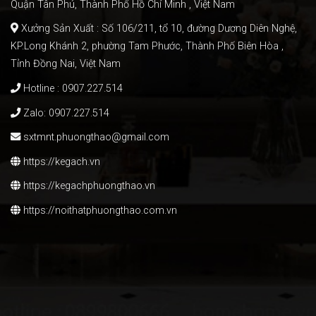
Quận Tân Phú, Thành Phố Hồ Chí Minh , Việt Nam
Xưởng Sản Xuất : Số 106/211, tổ 10, đường Dương Diên Nghệ,
KP.Long Khánh 2, phường Tam Phước, Thành Phố Biên Hòa ,
Tỉnh Đồng Nai, Việt Nam
Hotline :
0907.227.514
Zalo:
0907.227.514
sxtmnt.phuongthao@gmail.com
https://kegach.vn
https://kegachphuongthao.vn
https://noithatphuongthao.com.vn