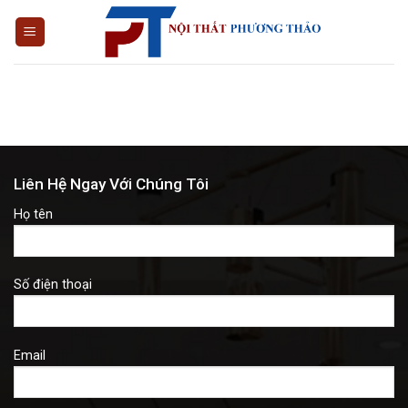
Skip
to
content
Liên Hệ Ngay Với Chúng Tôi
Họ tên
Số điện thoại
Email