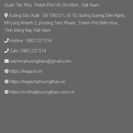
Quận Tân Phú, Thành Phố Hồ Chí Minh , Việt Nam
Xưởng Sản Xuất : Số 106/211, tổ 10, đường Dương Diên Nghệ,
KP.Long Khánh 2, phường Tam Phước, Thành Phố Biên Hòa ,
Tỉnh Đồng Nai, Việt Nam
Hotline :
0907.227.514
Zalo:
0907.227.514
sxtmnt.phuongthao@gmail.com
https://kegach.vn
https://kegachphuongthao.vn
https://noithatphuongthao.com.vn